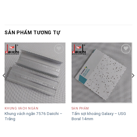
SẢN PHẨM TƯƠNG TỰ
Add to
Add to
wishlist
wishlist
KHUNG VÁCH NGĂN
SẢN PHẨM
Khung vách ngăn 7576 Daiichi –
Tấm sợi khoáng Galaxy – USG
Trắng
Boral 14mm