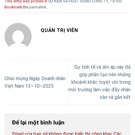
This entry was posted in
SỰ KIỆN VÀ HOẠT ĐỘNG CÔNG TY
,
Tin tức
.
Bookmark the
permalink
.
QUẢN TRỊ VIÊN
Sự tinh tế và ấm áp này đã
góp phần tạo nên những
Chúc mừng Ngày Doanh nhân
khoảnh khắc tuyệt vời trong
Việt Nam 13~10~2025
môi trường làm việc đầy nhân
văn và gắn kết
Để lại một bình luận
Email của bạn sẽ không được hiển thị công khai.
Các