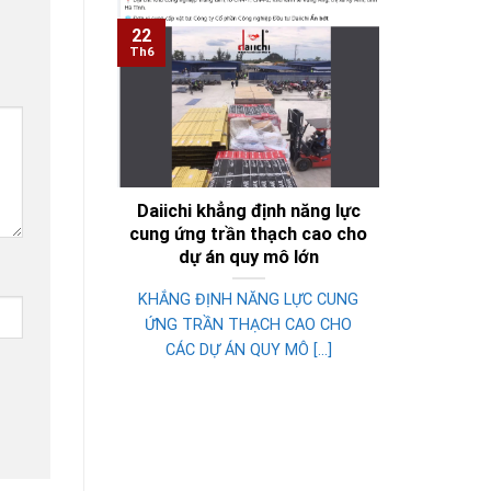
22
Th6
Daiichi khẳng định năng lực
cung ứng trần thạch cao cho
dự án quy mô lớn
KHẮNG ĐỊNH NĂNG LỰC CUNG
ỨNG TRẦN THẠCH CAO CHO
CÁC DỰ ÁN QUY MÔ [...]