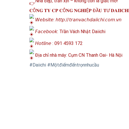
Nhà đẹp, trần xịn – không còn là giấc mơ!
𝐂Ô𝐍𝐆 𝐓𝐘 𝐂𝐏 𝐂Ô𝐍𝐆 𝐍𝐆𝐇𝐈Ệ𝐏 ĐẦ𝐔 𝐓Ư 𝐃𝐀𝐈𝐈𝐂𝐇
𝘞𝘦𝘣𝘴𝘪𝘵𝘦: 𝘩𝘵𝘵𝘱://𝘵𝘳𝘢𝘯𝘷𝘢𝘤𝘩𝘥𝘢𝘪𝘪𝘤𝘩𝘪.𝘤𝘰𝘮.𝘷𝘯
𝘍𝘢𝘤𝘦𝘣𝘰𝘰𝘬: Trần Vách Nhật Daiichi
𝘏𝘰𝘵𝘭𝘪𝘯𝘦 : 091 4593 172
Địa chỉ nhà máy: Cụm CN Thanh Oai- Hà Nội
#Daiichi
#Mộtđiểmđếntrọnnhucầu