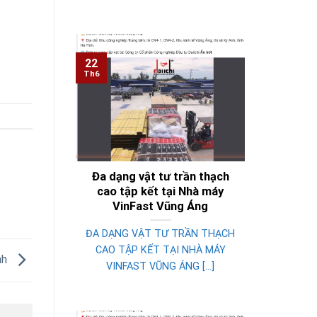
22
Th6
Đa dạng vật tư trần thạch
cao tập kết tại Nhà máy
VinFast Vũng Áng
ĐA DẠNG VẬT TƯ TRẦN THẠCH
CAO TẬP KẾT TẠI NHÀ MÁY
nh
VINFAST VŨNG ÁNG [...]