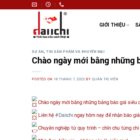
Skip
to
content
GIỚI THIỆU
S
DỰ ÁN
,
TIN SẢN PHẨM VÀ KHUYẾN MẠI
Chào ngày mới bằng những b
POSTED ON
18 THÁNG 7, 2025
BY
QUẢN TRỊ VIÊN
Chào ngày mới bằng những bảng báo giá siêu có
Liên hệ
#Daiichi
ngay hôm nay để nhận báo giá 
Chuyên nghiệp từ quy trình – chỉn chu từng chi 