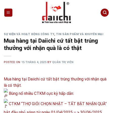
Skip
to
content
SỰ KIỆN VÀ HOẠT ĐỘNG CÔNG TY
,
TIN SẢN PHẨM VÀ KHUYẾN MẠI
Mua hàng tại Daiichi cứ tất bật trúng
thưởng với nhận quà là có thật
POSTED ON
15 THÁNG 4, 2025
BY
QUẢN TRỊ VIÊN
Mua hàng tại Daiichi cứ tất bật trúng thưởng với nhận quà
là có thật.
Bùng nổ nhiều CTKM cực kỳ hấp dẫn:
CTKM “THỢ GIỎI CHỌN NHẬT – TẤT BẬT NHẬN QUÀ”
bắt đầu phủ sóng từ ngày 01/04/2025 – > 30/06/2025.