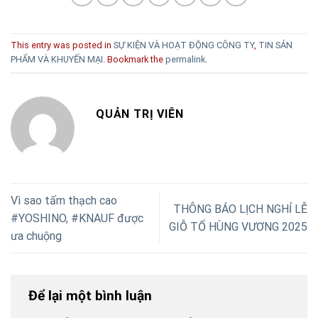
This entry was posted in
SỰ KIỆN VÀ HOẠT ĐỘNG CÔNG TY
,
TIN SẢN
PHẨM VÀ KHUYẾN MẠI
. Bookmark the
permalink
.
QUẢN TRỊ VIÊN
Vì sao tấm thạch cao
THÔNG BÁO LỊCH NGHỈ LỄ
#YOSHINO, #KNAUF được
GIỖ TỔ HÙNG VƯƠNG 2025
ưa chuộng
Để lại một bình luận