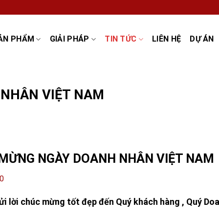
ẢN PHẨM
GIẢI PHÁP
TIN TỨC
LIÊN HỆ
DỰ ÁN
NHÂN VIỆT NAM
C MỪNG NGÀY DOANH NHÂN VIỆT NAM
10
ửi lời chúc mừng tốt đẹp đến Quý khách hàng , Quý Do