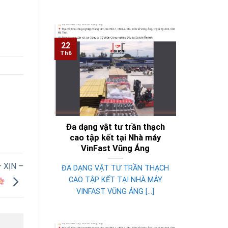
22
Th6
Đa dạng vật tư trần thạch
cao tập kết tại Nhà máy
VinFast Vũng Áng
 XỊN –
ĐA DẠNG VẬT TƯ TRẦN THẠCH
CAO TẬP KẾT TẠI NHÀ MÁY
VINFAST VŨNG ÁNG [...]