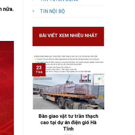
n nữa.
TIN NỘI BỘ
BÀI VIẾT XEM NHIỀU NHẤT
23
Th6
Bàn giao vật tư trần thạch
cao tại dự án điện gió Hà
Tĩnh